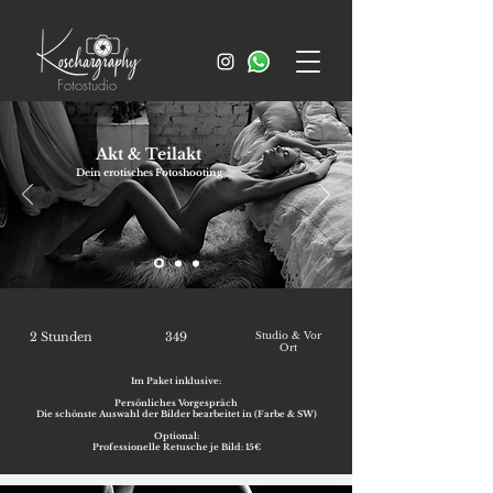
Fotostudio
Akt & Teilakt
Dein e
rotisches
Fotoshooting
2 Stunden
349
Studio & Vor
Ort
Im Paket inklusive:
Persönliches Vorgespräch
Die schönste Auswahl der Bilder bearbeitet in (Farbe & SW)
Optional:
Professionelle Retusche je Bild: 15€